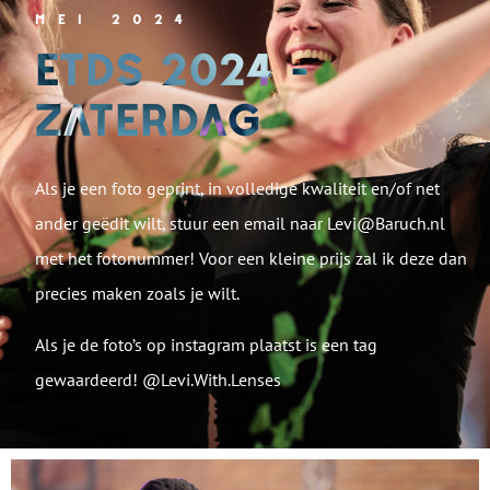
MEI 2024
ETDS 2024 -
ZATERDAG
Als je een foto geprint, in volledige kwaliteit en/of net
ander geëdit wilt, stuur een email naar Levi@Baruch.nl
met het fotonummer! Voor een kleine prijs zal ik deze dan
precies maken zoals je wilt.
Als je de foto’s op instagram plaatst is een tag
gewaardeerd! @Levi.With.Lenses