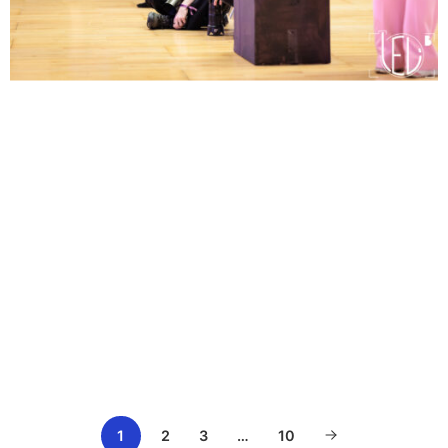
1
2
3
…
10