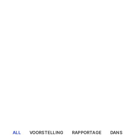
PORTFOLIO
Dit is een verzameling van mijn diverse beeldcreatie, van
meeslepende concerten en dansacts, tot professionele
branding en congressen; altijd met het menselijke aspect
centraal. Achter elke foto is een strakke selectie van
beelden waar elk aspect van het verhaal wordt verteld.
ALL
VOORSTELLING
RAPPORTAGE
DANS