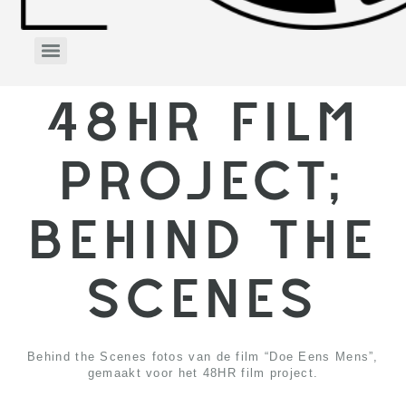
48HR FILM
PROJECT;
BEHIND THE
SCENES
Behind the Scenes fotos van de film “Doe Eens Mens”,
gemaakt voor het 48HR film project.