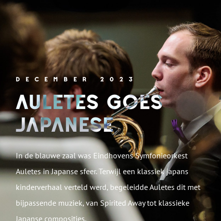
DECEMBER 2023
AULETES GOES
JAPANESE
In de blauwe zaal was Eindhovens Symfonieorkest
Auletes in Japanse sfeer. Terwijl een klassiek japans
kinderverhaal verteld werd, begeleidde Auletes dit met
bijpassende muziek, van Spirited Away tot klassieke
Japanse composities.