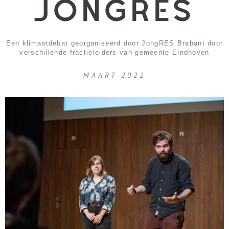
JONGRES
Een klimaatdebat georganiseerd door JongRES Brabant door
verschillende fractieleiders van gemeente Eindhoven
MAART 2022