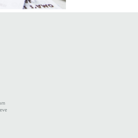
 om
ieve