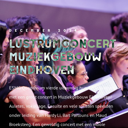
DECEMBER 2024
LUSTRUMCONCERT
MUZIEKGEBOUW
EINDHOVEN
ESMG Quadrivium vierde uitbundig hun 12de lustrum
met een groot concert in Muziekgebouw Eindhoven!
Auletes, Vokollage, Ensuite en vele solisten speelden
onder leiding van Hardy Li, Bart Partouns en Maud
Broeksteeg. Een geweldig concert met een mooie