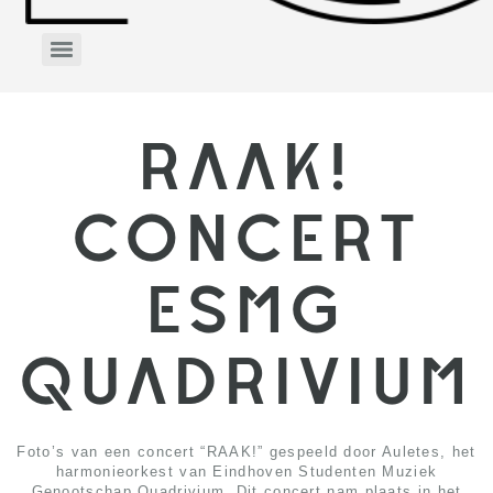
RAAK!
CONCERT
ESMG
QUADRIVIUM
Foto’s van een concert “RAAK!” gespeeld door Auletes, het
harmonieorkest van Eindhoven Studenten Muziek
Genootschap Quadrivium. Dit concert nam plaats in het