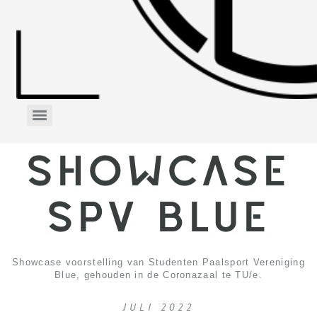
SHOWCASE
SPV BLUE
Showcase voorstelling van Studenten Paalsport Vereniging
Blue, gehouden in de Coronazaal te TU/e.
JULI 2022